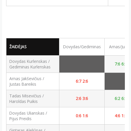
ŽAIDĖJAS
Dovydas/Gediminas
Arnas/Justa
Dovydas Kurlenskas /
7:6 6:2
Gediminas Kurlenskas
Arnas Jakševičius /
6:7 2:6
Justas Bareikis
Tadas Misevičius /
2:6 3:6
6:2 6:2
Haroldas Puikis
Dovydas Ulianskas /
0:6 1:6
4:6 1:6
Pijus Preidis
Gintaras Aleliūnas /