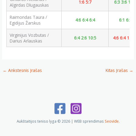
1:6 5:7
6:3 3:6 10:
Algirdas Dlugauskas
Raimondas Taura /
4:6 6:4 6:4
6:1 6:4
Egidijus Žarskus
Virginijus Vozbutas /
6:4 2:6 10:5
4:6 6:4 11:1
Darius Arlauskas
←
Ankstesnis Įrašas
Kitas Įrašas
→
Aukštaitijos teniso lyga © 2026 | WEB sprendimas
Seovide.