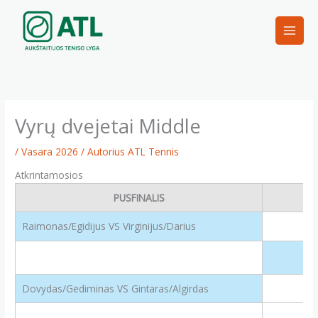
Pereiti
prie
turinio
Vyrų dvejetai Middle
/
Vasara 2026
/ Autorius
ATL Tennis
Atkrintamosios
PUSFINALIS
Raimonas/Egidijus VS Virginijus/Darius
Dovydas/Gediminas VS Gintaras/Algirdas