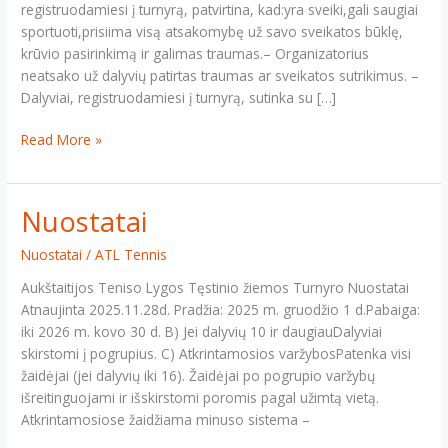
registruodamiesi į turnyrą, patvirtina, kad:yra sveiki,gali saugiai
sportuoti,prisiima visą atsakomybę už savo sveikatos būklę,
krūvio pasirinkimą ir galimas traumas.– Organizatorius
neatsako už dalyvių patirtas traumas ar sveikatos sutrikimus. –
Dalyviai, registruodamiesi į turnyrą, sutinka su […]
Nuostatai
Read More »
vasara
Nuostatai
Nuostatai
/
ATL Tennis
Aukštaitijos Teniso Lygos Tęstinio žiemos Turnyro Nuostatai
Atnaujinta 2025.11.28d. Pradžia: 2025 m. gruodžio 1 d.Pabaiga:
iki 2026 m. kovo 30 d. B) Jei dalyvių 10 ir daugiauDalyviai
skirstomi į pogrupius. C) Atkrintamosios varžybosPatenka visi
žaidėjai (jei dalyvių iki 16). Žaidėjai po pogrupio varžybų
išreitinguojami ir išskirstomi poromis pagal užimtą vietą.
Atkrintamosiose žaidžiama minuso sistema –