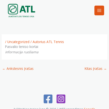
Pereiti
prie
turinio
/
Uncategorized
/ Autorius
ATL Tennis
Pasvalio teniso kortai
informacija ruošiama
←
Ankstesnis Įrašas
Kitas Įrašas
→