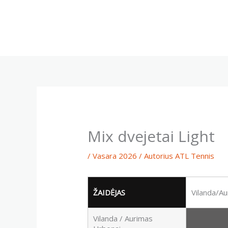
Pereiti
prie
turinio
Mix dvejetai Light
/
Vasara 2026
/ Autorius
ATL Tennis
ŽAIDĖJAS
Vilanda/A
Vilanda / Aurimas