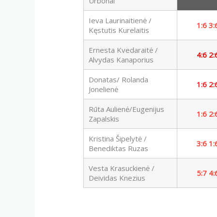
Urbonai
Ieva Laurinaitienė /
1:6 3:
Kęstutis Kurelaitis
Ernesta Kvedaraitė /
4:6 2:
Alvydas Kanaporius
Donatas/ Rolanda
1:6 2:
Jonelienė
Rūta Aulienė/Eugenijus
1:6 2:
Zapalskis
Kristina Šipelytė /
3:6 1:
Benediktas Ruzas
Vesta Krasuckienė /
5:7 4:
Deividas Knezius