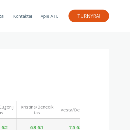
TURNYRAI
tai
Kontaktai
Apie ATL
Eugenij
Kristina/Benedik
Vesta/Deividas
Taškai
us
tas
 6:2
6:3 6:1
7:5 6:4
12