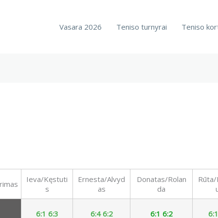
Vasara 2026
Teniso turnyrai
Teniso kor
Ieva/Kęstuti
Ernesta/Alvyd
Donatas/Rolan
Rūta/
urimas
s
as
da
6:1 6:3
6:4 6:2
6:1 6:2
6:1